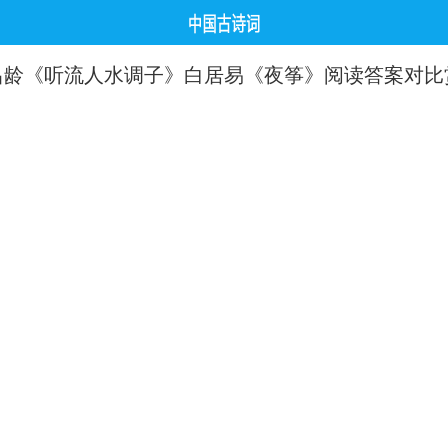
昌龄《听流人水调子》白居易《夜筝》阅读答案对比