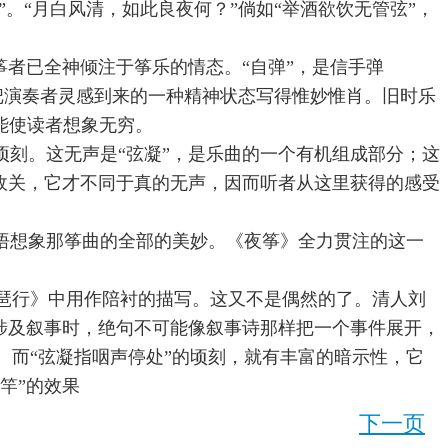
。“月白风清，如此良夜何？”倘如“举酒欲饮无管弦”，
筝者已全神倾注于筝乐的情态。“自弹”，是信手弹
”把演奏者灵感到来的一种精神状态写得惟妙惟肖。旧时乐
能使读者想象无穷。
顷刻。这无声是“弦凝”，是乐曲的一个有机组成部分；这
情攸关，它才不同于真的无声，因而听者从这里获得的感受
悟想象那筝曲的全部的美妙。《夜筝》全力贯注的这一
。
琶行》中用作陪衬的描写。这又不是偶然的了。清人刘
其涉及叙事时，绝句不可能像叙事诗那样把一个事件展开，
而“弦凝指咽声停处”的顷刻，就有丰富的暗示性，它
竿”的效果
下一页