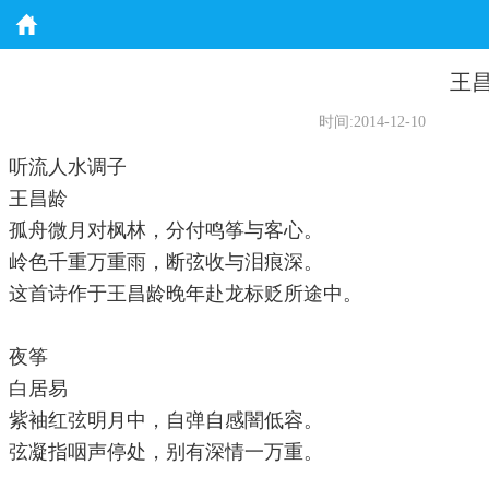
王
时间:2014-12-10
听流人水调子
王昌龄
孤舟微月对枫林，分付鸣筝与客心。
岭色千重万重雨，断弦收与泪痕深。
这首诗作于王昌龄晚年赴龙标贬所途中。
夜筝
白居易
紫袖红弦明月中，自弹自感闇低容。
弦凝指咽声停处，别有深情一万重。