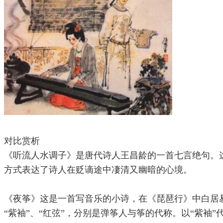
对比赏析
《听流人水调子》是唐代诗人王昌龄的一首七言绝句。
方式表达了诗人在贬谪途中凄清又幽暗的心境。
《夜筝》这是一首写音乐的小诗，在《琵琶行》中白居
“紫袖”、“红弦”，分别是弹筝人与筝的代称。以“紫袖