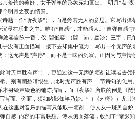
其修饰的美好，女子弹筝的形象宛如画出。“明月”点“夜”
那个明月之夜的情景。
（诗题一作“听夜筝”），而是旁若无人的意思。它写出弹
完全沉浸在乐曲之中。唯有“自感”，才能感人。“自弹自感
敛容自陈一番，仅“闇低容”（闇：àn，黯淡）三字，已
几乎没有正面描写，接下去却集中笔力，写出一个无声的
变；这无声是“声停”，而不是一味的沉寂。正因为与声
“此时无声胜有声”），更通过这一无声的顷刻让读者去领
暂歇。别有幽愁暗恨生，此时无声胜有声”一节诗句的化用
乐本身绘声绘色的铺陈描写，而《夜筝》所取的倒是《琵
写写背面、旁面，须如睹影知竿乃妙。”（《艺概》）尤
人在这里对音乐的描写只能取一顷刻，使人从一斑见全貌。
弹自感”内容的丰富联想。诗从侧面落笔，收到了“睹影知