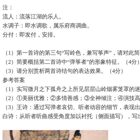
注：
流人：流落江湖的乐人。
水调子：即水调歌，属乐府商调曲。
分付：即发付，安排。
（1）第一首诗的第三句“写岭色，兼写筝声”，请对此简
（2）简要概括第二首诗中“弹筝者”的形象特征。（4分
（3）请分别赏析两首诗结句的表达效果。（4分）
参考答案
（1）实写微月之下孤舟之上所见层层山岭烟雾笼罩的迷
（2）①美丽优雅；②多情善感；③全神倾注；④演技高
（3）王诗：通过写弹者哀切、听者动容的细节，表现出
白诗：从听者听曲感受角度加以衬托（侧面描写），写出