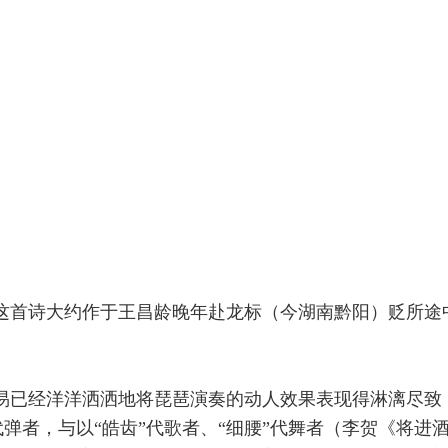
这首诗大约作于王昌龄晚年赴龙标（今湖南黔阳）贬所途
易已经洋洋洒洒地将琵琶演奏的动人效果表现得淋漓尽致
”代弹者，与以“皓齿”代歌者、“细腰”代舞者（李贺《将