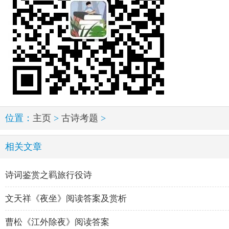
位置：
主页
>
古诗考题
>
相关文章
诗词鉴赏之羁旅行役诗
文天祥《夜坐》阅读答案及赏析
曹松《江外除夜》阅读答案