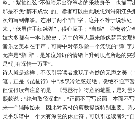
整。“紫袖红弦”不但暗示出弹筝者的乐妓身份，也描写出
那是不免“醉不成饮”的。读者可以由此联想到浔阳江头
次句写到弹筝。连用了两个“自”字，这并不等于说独处
来，“低眉信手续续弹”，得心应手；“自感”，弹奏者
妓大多都有一本心酸史，诗中的筝人虽未能像琵琶女那样
音乐之美本在于声，可诗中对筝乐除一个笼统的“弹”字
无声是“指咽”，是如泣如诉的情绪上升到顶点所起的突
是“别有深情一万重”。
诗人就是这样，不仅引导读者发现了奇妙的无声之美（
笔，正是《琵琶行》中“冰泉冷涩弦疑绝，凌绝不通声
但值得读者注意的是，《琵琶行》得意的笔墨，是对琶
熙载说：“绝句取径深曲”，“正面不写写反面，本面不
来一个铺陈始末。因此对素材的剪裁提炼特别重要。诗
类乎乐谱中一个大有深意的休止符，可以引起读者对“自