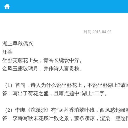
时间:2015-04-02
湖上早秋偶兴
汪莘
坐卧芙蓉花上头，青香长绕饮中浮。
金凤玉露玻璃月，并作诗人富贵秋。
（1）首句，诗人为什么说坐卧花上，不说坐卧湖上?请
答：写出了荷花之盛，且暗点题中“湖上”二字。
（2）李瞡《浣溪沙》有“菡萏香消翠叶残，西风愁起绿
答：李诗写秋末花残叶败之景，萧条凄凉，渲染一腔愁