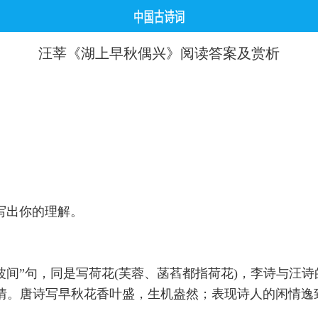
汪莘《湖上早秋偶兴》阅读答案及赏析
写出你的理解。
波间”句，同是写荷花(芙蓉、菡萏都指荷花)，李诗与汪诗
情。唐诗写早秋花香叶盛，生机盎然；表现诗人的闲情逸