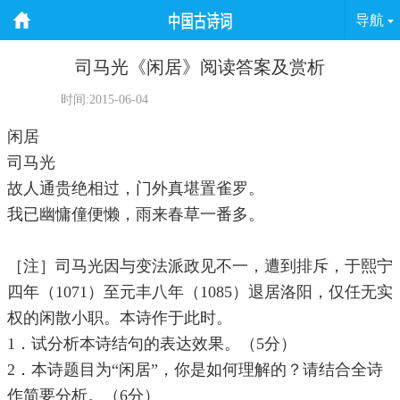
导航
司马光《闲居》阅读答案及赏析
时间:2015-06-04
闲居
司马光
故人通贵绝相过，门外真堪置雀罗。
我已幽慵僮便懒，雨来春草一番多。
［注］司马光因与变法派政见不一，遭到排斥，于熙宁
四年（1071）至元丰八年（1085）退居洛阳，仅任无实
权的闲散小职。本诗作于此时。
1．试分析本诗结句的表达效果。（5分）
2．本诗题目为“闲居”，你是如何理解的？请结合全诗
作简要分析。（6分）