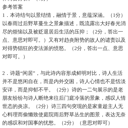
参考答案
1．本诗结句以景结情，融情于景，意蕴深涵。（1分）
以春雨过后野草蔓生之景象描述，既流露出大好春光消
尽的烦恼以及被贬退居后生活的压抑；（2分，答出一
点、意思对即可。）又有对趋炎附势的故人的谴责以及
对得势猖狂的变法派的愤怒。（2分，答出一点、意思
对即可。）
2．诗题“闲居”，与此诗内容形成鲜明对比，诗人生活
并不是悠闲自在，而是内外交困，诗人心情也不是恬淡
安详，而是抑郁不平。（2分）诗的一二句展示的是老
朋友纷纷与诗人断绝来往后门庭冷落的景象，感叹人情
世态的炎凉。（2分）诗三四句突现的是家童趁主人无
心料理而偷懒致使庭院雨后野草丛生的图景，表达无奈
的感叹和对国事的忧愁。（2分）（意思对即可）