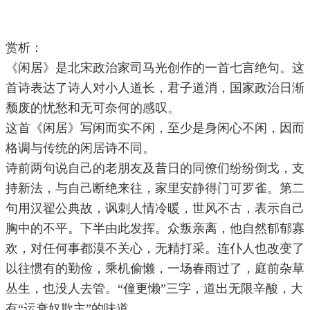
赏析：
《闲居》是北宋政治家司马光创作的一首七言绝句。这
首诗表达了诗人对小人道长，君子道消，国家政治日渐
颓废的忧愁和无可奈何的感叹。
这首《闲居》写闲而实不闲，至少是身闲心不闲，因而
格调与传统的闲居诗不同。
诗前两句说自己的老朋友及昔日的同僚们纷纷倒戈，支
持新法，与自己断绝来往，家里安静得门可罗雀。第二
句用汉翟公典故，讽刺人情冷暖，世风不古，表示自己
胸中的不平。下半由此发挥。众叛亲离，他自然郁郁寡
欢，对任何事都漠不关心，无精打采。连仆人也改变了
以往惯有的勤俭，乘机偷懒，一场春雨过了，庭前杂草
丛生，也没人去管。“僮更懒”三字，道出无限辛酸，大
有“运衰奴欺主”的味道。