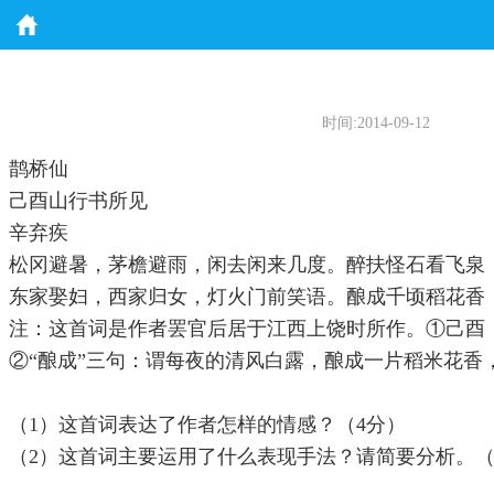
时间:2014-09-12
鹊桥仙
己酉山行书所见
辛弃疾
松冈避暑，茅檐避雨，闲去闲来几度。醉扶怪石看飞泉
东家娶妇，西家归女，灯火门前笑语。酿成千顷稻花香
注：这首词是作者罢官后居于江西上饶时所作。①己酉：
②“酿成”三句：谓每夜的清风白露，酿成一片稻米花香
（1）这首词表达了作者怎样的情感？（4分）
（2）这首词主要运用了什么表现手法？请简要分析。（