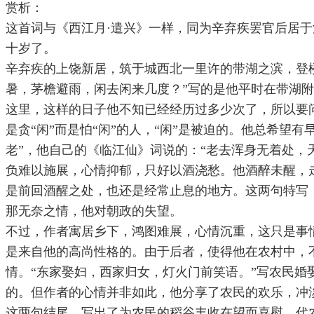
赏析：
这首词与《西江月·遣兴》一样，同为辛弃疾罢官后居于
十岁了。
辛弃疾的上饶新居，筑于城西北一里许的带湖之滨，登
暑，茅檐避雨，闲去闲来几度？”写的是他平时在带湖
这里，这样的日子他不知已经经历过多少次了，所以要问
是贪“闲”而是怕“闲”的人，“闲”是被迫的。他总希
老”，他自己的《临江仙》词说的：“老去浑身无着处，
负难以施展，心情抑郁，只好以酒浇愁。他酒醉未醒，
是前回酒醒之处，也还是经常止息的地方。这两句特写，
那无奈之情，他对朝政的失望。
不过，作者寓居乡下，鸿图难展，心情沉重，这只是事
是来自他的高尚性格的。由于后者，使得他在农村中，
情。“东家娶妇，西家归女，灯火门前笑语。”写农民
的。但作者的心情并非如此，他分享了农民的欢乐，冲
这两句结尾，写出了为农民的稻谷丰收在望而喜慰，代