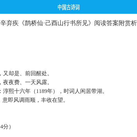
辛弃疾《鹊桥仙·己酉山行书所见》阅读答案附赏析
，又却是、前回醒处。
，夜夜费、一天风露。
淳熙十六年（1189年），时词人闲居带湖。
，意即风调雨顺，丰收在望。
4分）