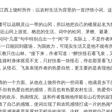
江西上饶时所作：以农村生活为背景的一首抒情小词。这首
楼可以远眺灵山一带的山冈，所以他把自己的楼屋起名为
附近山冈上游览、栖息的生活。词中的松冈、茅檐、避暑
问“几度”句中特别点出一个“闲”字，实际上，不是作者
望有早一日能回到疆场，为国效力，可现实生活又是他不能
天教只住山林。”接下来，作者写道：“醉扶怪石看飞泉，
走路时身体摇晃不支，只好扶着一块怪石，停在那里看飞
从怪石、飞泉表现作者的热爱自然，更主要的是表现他的
情的一个方面。从他在上饶所作的一些词看，他谪居乡下
不但有热爱自然的感情，而且也有热爱农村生活、热爱劳
婚娶的欢乐、热闹情况。这和作者孤独地停留在山石旁的寂
淡了自己的感慨，使词出现了和农民感情打成一片的热闹气
农民感谢夜里风露对于稻谷的滋润。这样，他就把自己的