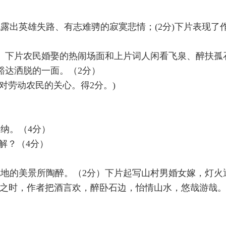
露出英雄失路、有志难骋的寂寞悲情；(2分)下片表现了
分）下片农民婚娶的热闹场面和上片词人闲看飞泉、醉扶孤
豁达洒脱的一面。（2分）
劳动农民的关心。得2分。)
纳。（4分）
解？（4分）
地的美景所陶醉。（2分）下片起写山村男婚女嫁，灯火
闲之时，作者把酒言欢，醉卧石边，怡情山水，悠哉游哉。