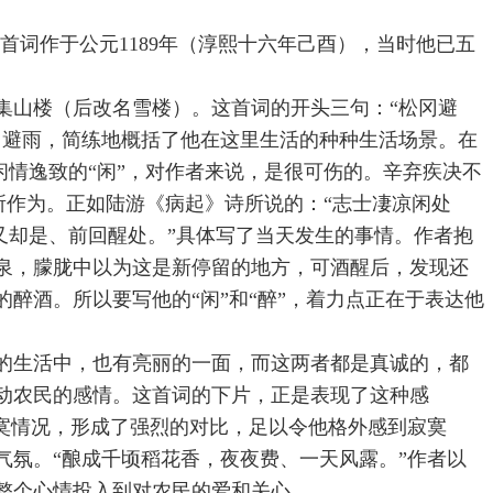
词作于公元1189年（淳熙十六年己酉），当时他已五
集山楼（后改名雪楼）。这首词的开头三句：“松冈避
、避雨，简练地概括了他在这里生活的种种生活场景。在
闲情逸致的“闲”，对作者来说，是很可伤的。辛弃疾决不
有所作为。正如陆游《病起》诗所说的：“志士凄凉闲处
又却是、前回醒处。”具体写了当天发生的事情。作者抱
泉，朦胧中以为这是新停留的地方，可酒醒后，发现还
醉酒。所以要写他的“闲”和“醉”，着力点正在于表达他
的生活中，也有亮丽的一面，而这两者都是真诚的，都
动农民的感情。这首词的下片，正是表现了这种感
寞情况，形成了强烈的对比，足以令他格外感到寂寞
氛。“酿成千顷稻花香，夜夜费、一天风露。”作者以
整个心情投入到对农民的爱和关心。