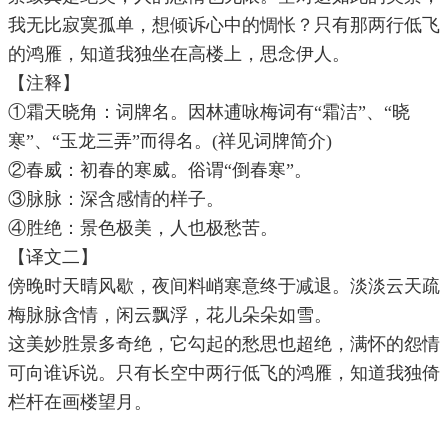
我无比寂寞孤单，想倾诉心中的惆怅？只有那两行低飞
的鸿雁，知道我独坐在高楼上，思念伊人。
【注释】
①霜天晓角：词牌名。因林逋咏梅词有“霜洁”、“晓
寒”、“玉龙三弄”而得名。(祥见词牌简介)
②春威：初春的寒威。俗谓“倒春寒”。
③脉脉：深含感情的样子。
④胜绝：景色极美，人也极愁苦。
【译文二】
傍晚时天晴风歇，夜间料峭寒意终于减退。淡淡云天疏
梅脉脉含情，闲云飘浮，花儿朵朵如雪。
这美妙胜景多奇绝，它勾起的愁思也超绝，满怀的怨情
可向谁诉说。只有长空中两行低飞的鸿雁，知道我独倚
栏杆在画楼望月。