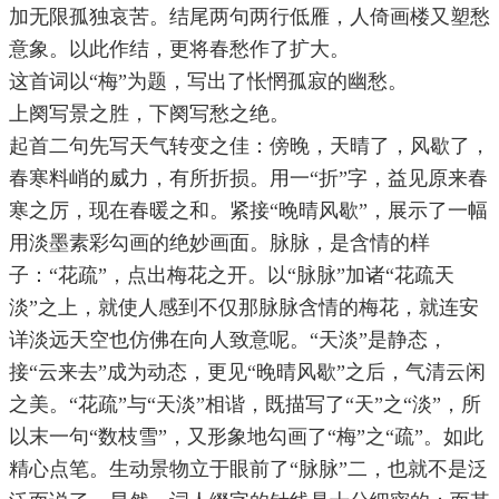
加无限孤独哀苦。结尾两句两行低雁，人倚画楼又塑愁
意象。以此作结，更将春愁作了扩大。
这首词以“梅”为题，写出了怅惘孤寂的幽愁。
上阕写景之胜，下阕写愁之绝。
起首二句先写天气转变之佳：傍晚，天晴了，风歇了，
春寒料峭的威力，有所折损。用一“折”字，益见原来春
寒之厉，现在春暖之和。紧接“晚晴风歇”，展示了一幅
用淡墨素彩勾画的绝妙画面。脉脉，是含情的样
子：“花疏”，点出梅花之开。以“脉脉”加诸“花疏天
淡”之上，就使人感到不仅那脉脉含情的梅花，就连安
详淡远天空也仿佛在向人致意呢。“天淡”是静态，
接“云来去”成为动态，更见“晚晴风歇”之后，气清云闲
之美。“花疏”与“天淡”相谐，既描写了“天”之“淡”，所
以末一句“数枝雪”，又形象地勾画了“梅”之“疏”。如此
精心点笔。生动景物立于眼前了“脉脉”二，也就不是泛