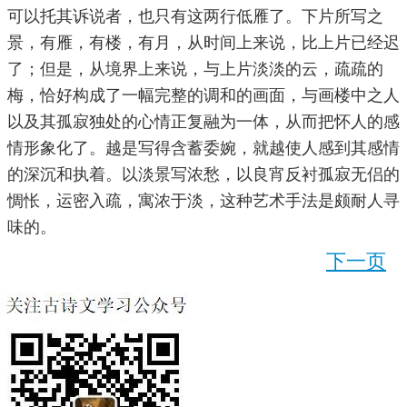
可以托其诉说者，也只有这两行低雁了。下片所写之
景，有雁，有楼，有月，从时间上来说，比上片已经迟
了；但是，从境界上来说，与上片淡淡的云，疏疏的
梅，恰好构成了一幅完整的调和的画面，与画楼中之人
以及其孤寂独处的心情正复融为一体，从而把怀人的感
情形象化了。越是写得含蓄委婉，就越使人感到其感情
的深沉和执着。以淡景写浓愁，以良宵反衬孤寂无侣的
惆怅，运密入疏，寓浓于淡，这种艺术手法是颇耐人寻
味的。
下一页