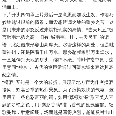
涌而出。
下片开头四句承上片最后一层意思而加以生发。作者巧
妙地越过眼前的情景，而设想贬谪之地的望乡之苦，这
是用未来的乡愁反过来烘托现实的离情。“去天尺五”极
言黔南地势之高，旧有“城南韦、杜，去天尺五”的谚
语，此处借来形容山高摩天。尽管这样的高处，但是眺
望神州，还是隔着千山万水。那乡愁就象那万重烟水，
一直延伸到天地的尽头，绵绵不绝。“神州”指中原，这
里意同“神京”。古代的逐臣常通过回望京城来表达其哀
怨之情。
“樽酒”五句是一个大的转折，展现了地方官为作者摆酒
接风，欢宴公堂的热烈景象。为了渲染欢快的气氛，这
里用了一些色彩富丽的词，如用“荔颊红深”形容美人容
颜的娇艳之色，用“麝脐香满”描写香气的氤氲馥郁。轻
歌曼舞，醉意朦胧，场面越是写得热烈，越能反衬出山