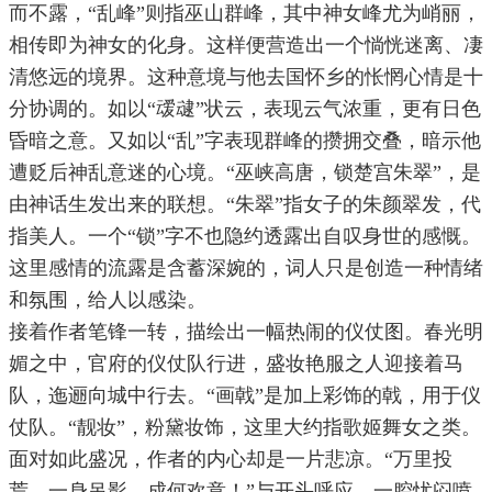
而不露，“乱峰”则指巫山群峰，其中神女峰尤为峭丽，
相传即为神女的化身。这样便营造出一个惝恍迷离、凄
清悠远的境界。这种意境与他去国怀乡的怅惘心情是十
分协调的。如以“叆叇”状云，表现云气浓重，更有日色
昏暗之意。又如以“乱”字表现群峰的攒拥交叠，暗示他
遭贬后神乱意迷的心境。“巫峡高唐，锁楚宫朱翠”，是
由神话生发出来的联想。“朱翠”指女子的朱颜翠发，代
指美人。一个“锁”字不也隐约透露出自叹身世的感慨。
这里感情的流露是含蓄深婉的，词人只是创造一种情绪
和氛围，给人以感染。
接着作者笔锋一转，描绘出一幅热闹的仪仗图。春光明
媚之中，官府的仪仗队行进，盛妆艳服之人迎接着马
队，迤逦向城中行去。“画戟”是加上彩饰的戟，用于仪
仗队。“靓妆”，粉黛妆饰，这里大约指歌姬舞女之类。
面对如此盛况，作者的内心却是一片悲凉。“万里投
荒，一身吊影，成何欢意！”与开头呼应，一腔忧闷喷