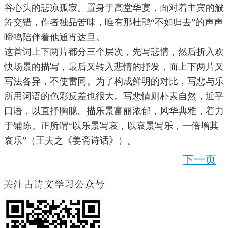
谷心头的悲凉孤寂。置身于高堂华宴，面对着主宾的觥
筹交错，作者独品苦味，唯有那杜鹃“不如归去”的声声
啼鸣陪伴着他通宵达旦。
这首词上下两片都分三个层次，先写悲情，然后折入欢
快场景的描写，最后又转入悲情的抒发，而上下两片又
写法各异，不使雷同。为了构成鲜明的对比，写悲与乐
所用词语的色彩反差也很大。写悲情则朴素自然，近乎
口语，以直抒胸臆。描乐景富丽浓郁，风华典雅，着力
于铺陈。正所谓“以乐景写哀，以哀景写乐，一倍增其
哀乐”（王夫之《姜斋诗话》）。
下一页