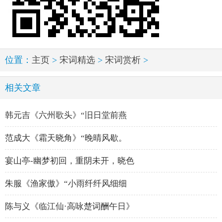
位置：
主页
>
宋词精选
>
宋词赏析
>
相关文章
韩元吉《六州歌头》“旧日堂前燕
范成大《霜天晓角》“晚晴风歇。
宴山亭-幽梦初回，重阴未开，晓色
朱服《渔家傲》“小雨纤纤风细细
陈与义《临江仙·高咏楚词酬午日》