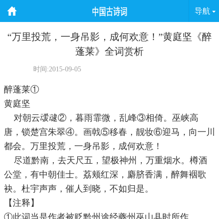
导航
“万里投荒，一身吊影，成何欢意！”黄庭坚《醉
蓬莱》全词赏析
时间:2015-09-05
醉蓬莱①
黄庭坚
对朝云叆叇②，暮雨霏微，乱峰③相倚。巫峡高
唐，锁楚宫朱翠④。画戟⑤移春，靓妆⑥迎马，向一川
都会。万里投荒，一身吊影，成何欢意！
尽道黔南，去天尺五，望极神州，万重烟水。樽酒
公堂，有中朝佳士。荔颊红深，麝脐香满，醉舞裀歌
袂。杜宇声声，催人到晓，不如归是。
【注释】
①此词当是作者被贬黔州途经夔州巫山县时所作。