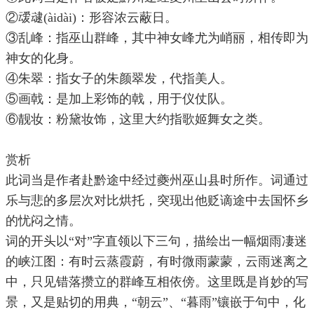
②叆叇(àidài)：形容浓云蔽日。
③乱峰：指巫山群峰，其中神女峰尤为峭丽，相传即为
神女的化身。
④朱翠：指女子的朱颜翠发，代指美人。
⑤画戟：是加上彩饰的戟，用于仪仗队。
⑥靓妆：粉黛妆饰，这里大约指歌姬舞女之类。
赏析
此词当是作者赴黔途中经过夔州巫山县时所作。词通过
乐与悲的多层次对比烘托，突现出他贬谪途中去国怀乡
的忧闷之情。
词的开头以“对”字直领以下三句，描绘出一幅烟雨凄迷
的峡江图：有时云蒸霞蔚，有时微雨蒙蒙，云雨迷离之
中，只见错落攒立的群峰互相依傍。这里既是肖妙的写
景，又是贴切的用典，“朝云”、“暮雨”镶嵌于句中，化