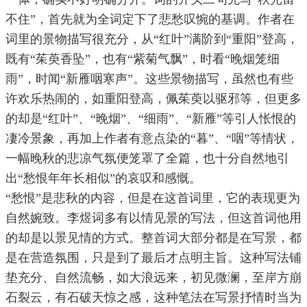
不住”，首先就为全词定下了悲愁叹惋的基调。作者在
词里的景物描写很充分，从“红叶”满阶到“重阳”登高，
既有“茱萸香坠”，也有“紫菊气飘”，时看“晚烟笼细
雨”，时闻“新雁咽寒声”。这些景物描写，虽然也有些
许欢乐热闹的，如重阳登高，佩茱萸以驱邪等，但更多
的却是“红叶”、“晚烟”、“细雨”、“新雁”等引人怅恨的
凄冷景象，再加上作者有意点染的“暮”、“咽”等情状，
一幅晚秋的悲凉气氛便笼罩了全篇，也十分自然地引
出“愁恨年年长相似”的哀叹和感慨。
“愁恨”是悲秋的内容，但是在这首词里，它的表现更为
自然婉致。李煜词多有以情见景的写法，但这首词他用
的却是以景见情的方式。整首词大部分都是在写景，都
是在营造氛围，只是到了最后才点明主旨。这种写法铺
垫充分、自然流畅，如大浪远来，初见微澜，至岸方崩
石裂云，有石破天惊之感，这种笔法在写景抒情时当为