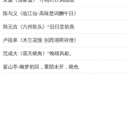
朱服《渔家傲》“小雨纤纤风细细
陈与义《临江仙·高咏楚词酬午日》
韩元吉《六州歌头》“旧日堂前燕
卢祖皋《木兰花慢·别西湖两诗僧》
范成大《霜天晓角》“晚晴风歇。
宴山亭-幽梦初回，重阴未开，晓色