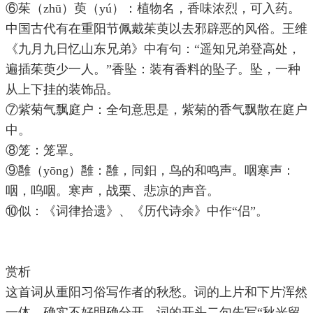
⑥茱（zhū）萸（yú）：植物名，香味浓烈，可入药。
中国古代有在重阳节佩戴茱萸以去邪辟恶的风俗。王维
《九月九日忆山东兄弟》中有句：“遥知兄弟登高处，
遍插茱萸少一人。”香坠：装有香料的坠子。坠，一种
从上下挂的装饰品。
⑦紫菊气飘庭户：全句意思是，紫菊的香气飘散在庭户
中。
⑧笼：笼罩。
⑨雝（yōng）雝：雝，同鈤，鸟的和鸣声。咽寒声：
咽，呜咽。寒声，战栗、悲凉的声音。
⑩似：《词律拾遗》、《历代诗余》中作“侣”。
赏析
这首词从重阳习俗写作者的秋愁。词的上片和下片浑然
一体，确实不好明确分开。词的开头二句先写“秋光留