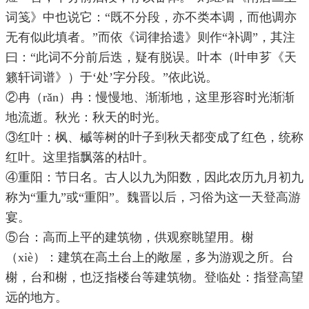
词笺》中也说它：“既不分段，亦不类本调，而他调亦
无有似此填者。”而依《词律拾遗》则作“补调”，其注
曰：“此词不分前后迭，疑有脱误。叶本（叶申芗《天
籁轩词谱》）于‘处’字分段。”依此说。
②冉（rǎn）冉：慢慢地、渐渐地，这里形容时光渐渐
地流逝。秋光：秋天的时光。
③红叶：枫、槭等树的叶子到秋天都变成了红色，统称
红叶。这里指飘落的枯叶。
④重阳：节日名。古人以九为阳数，因此农历九月初九
称为“重九”或“重阳”。魏晋以后，习俗为这一天登高游
宴。
⑤台：高而上平的建筑物，供观察眺望用。榭
（xiè）：建筑在高土台上的敞屋，多为游观之所。台
榭，台和榭，也泛指楼台等建筑物。登临处：指登高望
远的地方。