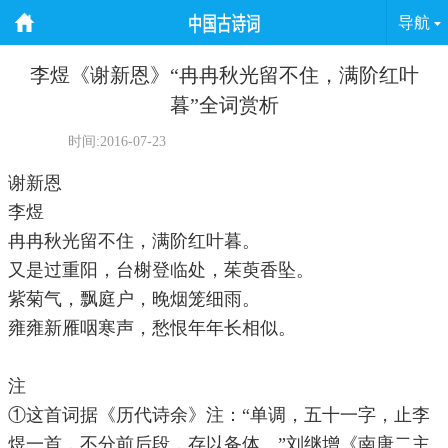
导航
李煜《谢新恩》“冉冉秋光留不住，满阶红叶
暮”全词赏析
时间:2016-07-23
谢新恩
李煜
冉冉秋光留不住，满阶红叶暮。
又是过重阳，台榭登临处，茱萸香坠。
紫菊气，飘庭户，晚烟笼细雨。
雍雍新雁咽寒声，愁恨年年长相似。
注
①这首词据《历代诗余》注：“单调，五十一字，止李
煜一首，不分前后段，存以备体。”刘继增《南唐二主