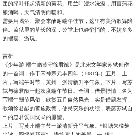
团的绿叶托起清新的荷花。用兰叶浸水洗澡，用菖蒲花
酿酒喝，天气清明而暖和。
需要用喝酒、聚会来酬谢端午佳节，这里有美酒歌舞陪
伴。监狱里的草长的深，公堂上也静悄悄的，不妨多多
的摆宴、游玩。
赏析
《少年游·端午赠黄守徐君猷》是北宋文学家苏轼创作
的一首词，作于宋神宗元丰四年（1081年）五月。上
片，写端午时节，黄州一派清新升平气象。下片，写苏
轼与徐君猷一起欢度端午节日。全词，借景抒情，名为
写端午酬节风俗，欣赏五月自然风光，实是借题发挥，
歌颂徐君猷的善施政德，使民安乐的功绩，表露苏轼自
己的忠君爱国忧民的愿望。
上片，写黄州端午节一派清新升平气象。“银塘朱槛麹
尘波，圆绿卷新荷”，描绘宜人的美景。一“银”，