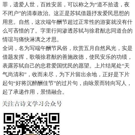
罪，遗爱人世，百姓安居，可以称之为“道不拾遗，夜
不闭户”的清泰政治。这正是苏轼借题抒发爱民思想的
用意。自然，这次端午酬节超过正常性的游宴就没有什
么可吝惜的了。字里行间渗透苏轼与徐君猷志同道合的
情谊与痛快淋漓之才思。
全词，名为写端午酬节风俗，欣赏五月自然风光，实是
借题发挥，歌颂徐君猷的善施政德，使民安乐的功绩，
表露苏轼自己的忠君爱国忧民的愿望。上片结尾处“天
气尚清和”，收而未尽，为下片留出余地，正好是下片
起句“好将沉醉酬佳节”的过片句，由咏景而转向写人，
起了承递作用，景情融合。