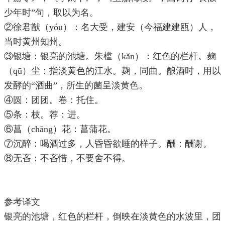
少年时”句，取以为名。
②徐君猷（yóu）：名大受，建安（今福建建瓯）人，
当时黄州知州。
③银塘：银亮的池塘。朱槛（kǎn）：红色的栏杆。麹
（qū）尘：指淡黄色的江水。麹，同曲。酿酒时，用以
发酵的“酒曲”，所生的菌呈淡黄色。
④圆：团团。卷：托住。
⑤条：枝。荐：进。
⑥菖（chāng）花：菖蒲花。
⑦沉醉：喝酒过多，人昏昏欲睡的样子。酬：酬谢。
⑧无吝：不吝惜，不要舍不得。
参考译文
银亮的池塘，红色的栏杆，倒映在淡黄色的水波里，团