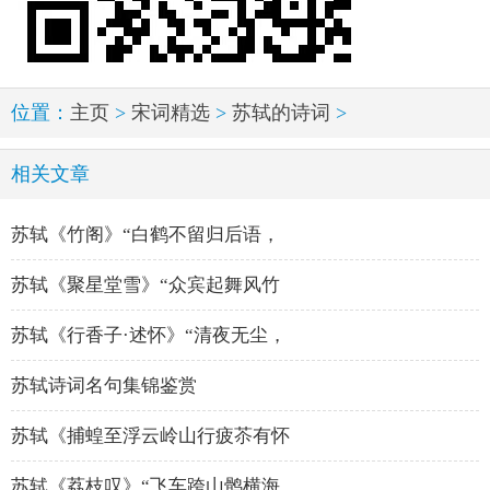
位置：
主页
>
宋词精选
>
苏轼的诗词
>
相关文章
苏轼《竹阁》“白鹤不留归后语，
苏轼《聚星堂雪》“众宾起舞风竹
苏轼《行香子·述怀》“清夜无尘，
苏轼诗词名句集锦鉴赏
苏轼《捕蝗至浮云岭山行疲苶有怀
苏轼《荔枝叹》“飞车跨山鹘横海