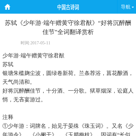
导航
苏轼《少年游·端午赠黄守徐君猷》“好将沉醉酬
佳节”全词翻译赏析
时间:2017-05-11
少年游·端午赠黄守徐君猷
苏轼
银塘朱槛麹尘波，圆绿卷新荷。兰条荐浴，菖花酿酒，
天气尚清和。
好将沉醉酬佳节，十分酒、一分歌。狱草烟深，讼庭人
悄，无吝宴游过。
注释
①少年游：词牌名，始见于晏殊《珠玉词》。又名《少
年游令》，《小阑干》，《玉腊梅枝》，因词有“长似