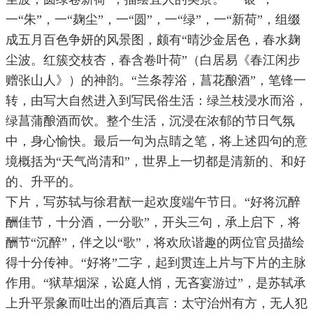
一“朱”，一“麹尘”，一“圆”，一“绿”，一“新荷”，组缀
成五月百色争妍的风景图，颇有“晴沙金居色，春水麹
尘波。红簇交枝杏，春含卷叶荷”（白居易《春江闲步
赠张山人》）的神韵。“兰条荐浴，菖花酿酒”，笔锋一
转，由写大自然进入到写民俗生活：绿兰枝浸水而浴，
绿菖蒲酿酒而饮。整个生活，沉浸在浓郁的节日气氛
中，身心愉快。最后一句为点睛之笔，将上述四句的意
境概括为“天气尚清和”，世界上一切都是清新的、和好
的、升平的。
下片，写苏轼与徐君猷一起欢度端午节日。“好将沉醉
酬佳节，十分酒，一分歌”，开头三句，承上启下，将
酬节“沉醉”，伴之以“歌”，将欢欣谐趣的两位官员描绘
得十分传神。“好将”二字，起到贯连上片与下片的主脉
作用。“狱草烟深，讼庭人悄，无吝宴游过”，是苏轼承
上升平景象而吐出的酒后真言：太守治州有方，无人犯