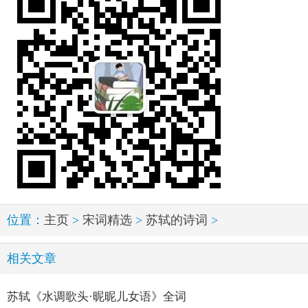
位置：
主页
>
宋词精选
>
苏轼的诗词
>
相关文章
苏轼《水调歌头·昵昵儿女语》全词