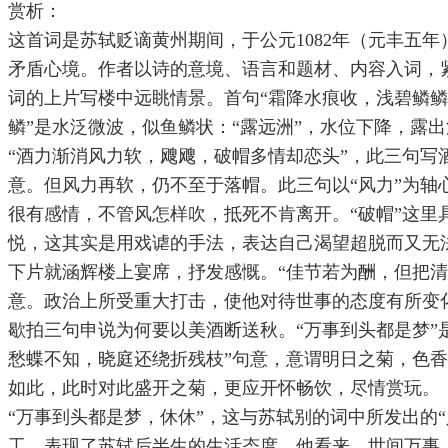
赏析：
这首词是苏轼贬谪黄州期间，于公元1082年（元丰五
矛盾心境。作者以诗的意境、语言和题材、内容入词，
词的上片写楼中远眺情景。首句“霜降水痕收，浅碧鳞鳞
鳞”是水泛微波，似鱼鳞状：“露远洲”，水位下降，露
“酒力渐消风力软，飕飕，破帽多情却恋头”，此三句写酒
意。但风力再软，仍不至于落帽。此三句以“风力”为
很有感情，不管风怎样吹，抵死不肯离开。“破帽”这里
悦，这其实是用戏谑的手法，表达自己渴望超脱而又无
下片就涵辉楼上宴席，抒发感慨。“佳节若为酬，但把清
意。政治上所受重大打击，使他对待世事的态度有所变
歇拍三句申说为何要以美酒断送秋。“万事到头都是梦”
愁蝶不知，晓庭还绕折残枝”句意，意谓明日之菊，色
如此，此时对此盛开之菊，更应开怀畅饮，尽情赏玩。
“万事到头都是梦，休休”，这与苏轼别的词中所发出的“
工，表现了苏轼后半生的生活态度。他看来，世间万事