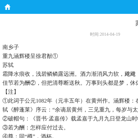
时间:2014-04-19
南乡子
重九涵辉楼呈徐君猷①
苏轼
霜降水痕收，浅碧鳞鳞露远洲。酒力渐消风力软，飕飕
佳节若为酬②，但把清尊断送秋。万事到头都是梦，休
【注】
①此词于公元1082年（元丰五年）在黄州作。涵辉楼
轼《醉蓬莱》序云：“余谪居黄州，三见重九，每岁与
②破帽句：《晋书·孟嘉传》载孟嘉于九月九日登龙山
③若为酬：怎样应付过去。
④尊：同“樽”，酒杯。