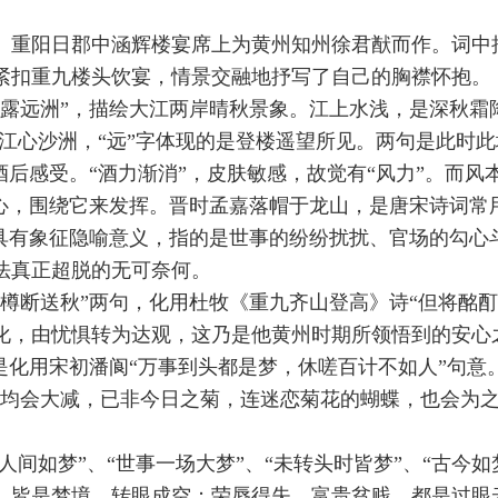
年）重阳日郡中涵辉楼宴席上为黄州知州徐君猷而作。词
紧扣重九楼头饮宴，情景交融地抒写了自己的胸襟怀抱。
露远洲”，描绘大江两岸晴秋景象。江上水浅，是深秋霜降
出江心沙洲，“远”字体现的是登楼遥望所见。两句是此时
后感受。“酒力渐消”，皮肤敏感，故觉有“风力”。而风本
轴心，围绕它来发挥。晋时孟嘉落帽于龙山，是唐宋诗词常
具有象征隐喻意义，指的是世事的纷纷扰扰、官场的勾心
法真正超脱的无可奈何。
樽断送秋”两句，化用杜牧《重九齐山登高》诗“但将酩酊
化，由忧惧转为达观，这乃是他黄州时期所领悟到的安心
是化用宋初潘阆“万事到头都是梦，休嗟百计不如人”句意
香均会大减，已非今日之菊，连迷恋菊花的蝴蝶，也会为
人间如梦”、“世事一场大梦”、“未转头时皆梦”、“古今
，皆是梦境，转眼成空；荣辱得失、富贵贫贱，都是过眼