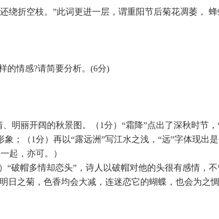
还绕折空枝。”此词更进一层，谓重阳节后菊花凋萎， 
的情感?请简要分析。(6分)
清、明丽开阔的秋景图。（1分）“霜降”点出了深秋时节，
象；（1分）再以“露远洲”写江水之浅，“远”字体现出
在一起，亦可。）
分）“破帽多情却恋头”，诗人以破帽对他的头很有感情，
以明日之菊，色香均会大减，连迷恋它的蝴蝶，也会为之