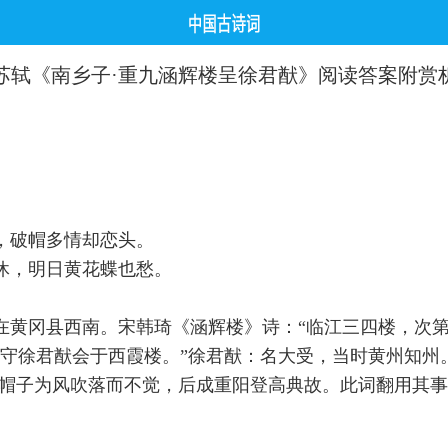
苏轼《南乡子·重九涵辉楼呈徐君猷》阅读答案附赏
，破帽多情却恋头。
休，明日黄花蝶也愁。
：在黄冈县西南。宋韩琦《涵辉楼》诗：“临江三四楼，次
太守徐君猷会于西霞楼。”徐君猷：名大受，当时黄州知州
时帽子为风吹落而不觉，后成重阳登高典故。此词翻用其