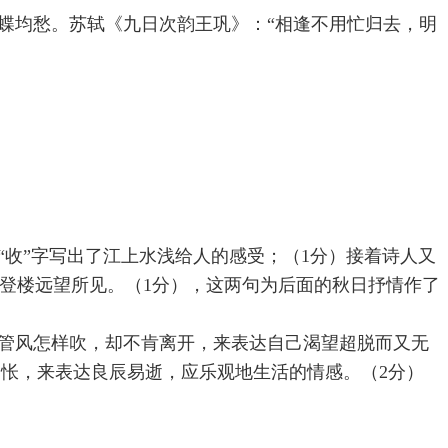
蜂蝶均愁。苏轼《九日次韵王巩》：“相逢不用忙归去，明
“收”字写出了江上水浅给人的感受；（1分）接着诗人又
是登楼远望所见。（1分），这两句为后面的秋日抒情作了
不管风怎样吹，却不肯离开，来表达自己渴望超脱而又无
惆怅，来表达良辰易逝，应乐观地生活的情感。（2分）