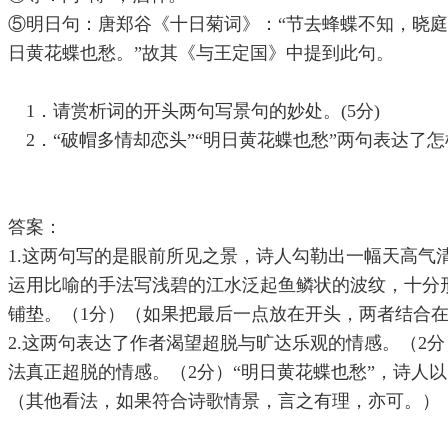
⑤明日句：唐郑谷《十日菊词》：“节去蜂蝶不知，晓庭
日黄花蝶也愁。”故其《与王定国》中提到此句。
1．请赏析词的开头两句写景句的妙处。(5分)
2．“破帽多情却恋头”“明日黄花蝶也愁”两句表达了怎样
答案：
1.这两句写的是眼前所见之景，诗人勾勒出一幅天高气
运用比喻的手法写浅碧的江水泛起鱼鳞状的波纹，十分形
铺垫。（1分）（如果把最后一点放在开头，两者结合
2.这两句表达了作者渴望超脱与旷达乐观的情感。（2
法真正超脱的情感。（2分）“明日黄花蝶也愁”，诗人
（其他看法，如果符合诗歌情景，言之有理，亦可。）