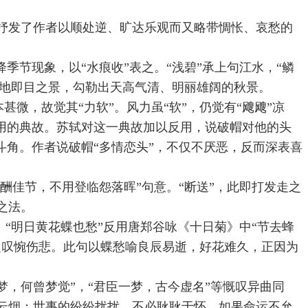
中抒发了作者以顺处逆、旷达乐观而又略带惆怅、哀愁的
季节现象，以“水痕收”表之。“浅碧”承上句江水，“鳞
此地即目之景，勾勒出天高气清、明丽雄阔的秋景。
甚微，故觉其“力软”。风力虽“软”，仍觉有“飕飕”凉
用的典故。苏轼对这一典故加以反用，说破帽对他的头
斗角。作者说破帽“多情恋头”，不仅不厌恶，反而深表喜
酬佳节，不用登临怨落晖”句意。“断送”，此即打发走之
之法。
。“明日黄花蝶也愁”反用唐郑谷咏《十日菊》中“节去蜂
之叹惋伤悲。此句以蝶愁喻良辰易逝，好花难久，正因为
如梦，何曾梦觉”，“君臣一梦，古今虚名”等慨叹异曲同
云烟；世事的纷纷扰扰，不必耿耿于怀。如果命运不允