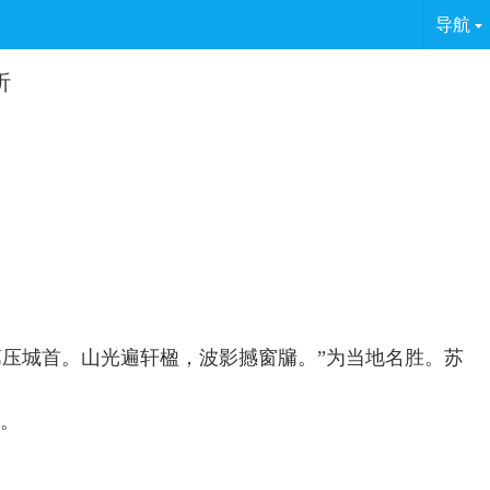
导航
析
第压城首。山光遍轩楹，波影撼窗牖。”为当地名胜。苏
。
事。