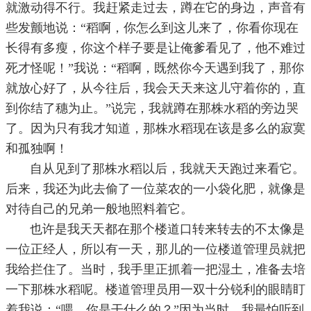
就激动得不行。我赶紧走过去，蹲在它的身边，声音有
些发颤地说：“稻啊，你怎么到这儿来了，你看你现在
长得有多瘦，你这个样子要是让俺爹看见了，他不难过
死才怪呢！”我说：“稻啊，既然你今天遇到我了，那你
就放心好了，从今往后，我会天天来这儿守着你的，直
到你结了穗为止。”说完，我就蹲在那株水稻的旁边哭
了。因为只有我才知道，那株水稻现在该是多么的寂寞
和孤独啊！
自从见到了那株水稻以后，我就天天跑过来看它。
后来，我还为此去偷了一位菜农的一小袋化肥，就像是
对待自己的兄弟一般地照料着它。
也许是我天天都在那个楼道口转来转去的不太像是
一位正经人，所以有一天，那儿的一位楼道管理员就把
我给拦住了。当时，我手里正抓着一把湿土，准备去培
一下那株水稻呢。楼道管理员用一双十分锐利的眼睛盯
着我说：“喂，你是干什么的？”因为当时，我最怕听到