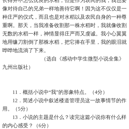
长得并不怎么优良的水稻，但是作为农民的我，我也要
像对待自己的兄弟一样地善待它啊！因为这不仅仅是一
种庄严的仪式，而且也是对水稻以及农民自身的一种尊
重啊。那天，当我准备收割那一株水稻时，我就像收割
无数的水稻一样，神情显得庄严而又虔诚。我小心翼翼
地用镰刀割倒了那株水稻，把它捧在手里，我的眼泪就
哗哗地流淌了下来。
（选自《感动中学生微型小说全集》
九州出版社）
11．概括小说中“我”的形象特点。（4分）
12．简述小说中叙述楼道管理员这一故事情节的作
用。（5分）
13．小说的主题是什么？读完这篇小说你有什么样
的内心感受？（6分）