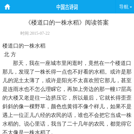
导航
《楼道口的一株水稻》阅读答案
时间:2015-07-22
楼道口的一株水稻
北 方
那天，我在一座城市里闲逛时，竟然在一个楼道口
那儿，发现了一株长得一点也不好看的水稻。或许是那
儿的泥土太薄了，或许是阳光不太喜欢照它那儿，甚至
是连雨水也不怎么理睬它，再加上旁边的那一幢17层高
的大楼又老是往一边挤压它，所以最后，它就长得歪歪
斜斜的像一棵野草，颜色也黄得不像个样儿，如果不是
遇上一位正儿八经的农民的话，谁也不会把它当成一株
水稻的。说心里话，我当了二十几年的农民，都觉得它
不太像是一株水稻了。