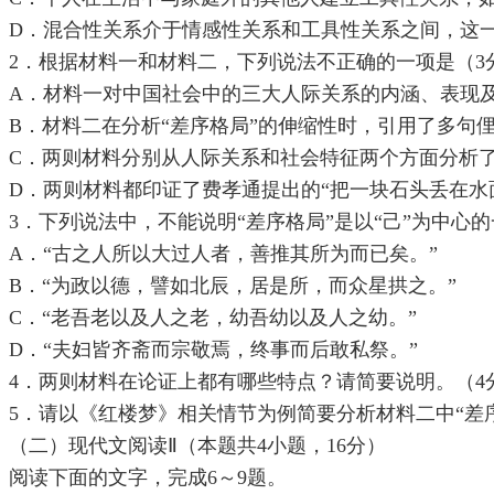
D．混合性关系介于情感性关系和工具性关系之间，这
2．根据材料一和材料二，下列说法不正确的一项是（3
A．材料一对中国社会中的三大人际关系的内涵、表现
B．材料二在分析“差序格局”的伸缩性时，引用了多句
C．两则材料分别从人际关系和社会特征两个方面分析了
D．两则材料都印证了费孝通提出的“把一块石头丢在水
3．下列说法中，不能说明“差序格局”是以“己”为中心的
A．“古之人所以大过人者，善推其所为而已矣。”
B．“为政以德，譬如北辰，居是所，而众星拱之。”
C．“老吾老以及人之老，幼吾幼以及人之幼。”
D．“夫妇皆齐斋而宗敬焉，终事而后敢私祭。”
4．两则材料在论证上都有哪些特点？请简要说明。（4
5．请以《红楼梦》相关情节为例简要分析材料二中“差
（二）现代文阅读Ⅱ（本题共4小题，16分）
阅读下面的文字，完成6～9题。