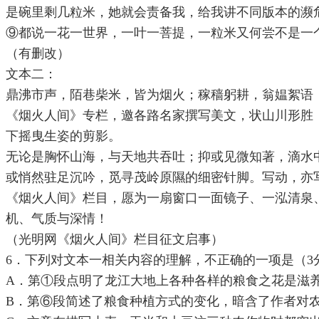
是碗里剩几粒米，她就会责备我，给我讲不同版本的濒
⑨都说一花一世界，一叶一菩提，一粒米又何尝不是一
（有删改）
文本二：
鼎沸市声，陌巷柴米，皆为烟火；稼穑躬耕，翁媪絮语
《烟火人间》专栏，邀各路名家撰写美文，状山川形胜
下摇曳生姿的剪影。
无论是胸怀山海，与天地共吞吐；抑或见微知著，滴水
或悄然驻足沉吟，觅寻茂岭原隰的细密针脚。写动，亦
《烟火人间》栏目，愿为一扇窗口一面镜子、一泓清泉
机、气质与深情！
（光明网《烟火人间》栏目征文启事）
6．下列对文本一相关内容的理解，不正确的一项是（3
A．第①段点明了龙江大地上各种各样的粮食之花是滋
B．第⑥段简述了粮食种植方式的变化，暗含了作者对