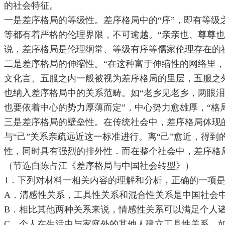
的社会特征。
一是差序格局的等级性。差序格局中的“序”，即有等级
等都有着严格的伦理界限，不可逾越。“亲亲也、尊尊
说，差序格局是伦理纲常、等级有序等儒家伦理存在的
二是差序格局的伸缩性。“在这种富于伸缩性的网络里，
文化言、五服之内一般被视为差序格局的里层，五服之
也纳入差序格局中的关系范畴。如“老乡见老乡，两眼泪
也要依着中心的势力厚薄而定”，中心势力愈雄厚，“格
三是差序格局的壁垒性。在传统社会中，差序格局体现
与“己”关系亲疏远近这一标准进行。离“己”愈近，得
性，同时具有强烈的排外性．而在整个社会中，差序格
（节选自陈占江《差序格局与中国社会转型》）
1．下列对材料一相关内容的理解和分析，正确的一项是
A．清感性关系，工具性关系和混合性关系是中国社会中
B．相比其他两种关系来说，情感性关系可以满足个人
C．个人在生活中与家庭外的其他人建立工具性关系，