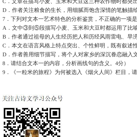
C．文章在描写小麦、玉米和大豆这三种农作物时都突
D．作者关注粮食的生长，用细腻而饱含深情的笔触描
7．下列对文本一艺术特色的分析鉴赏，不正确的一项是
A．文中③到⑤段描写小麦、玉米和大豆时都运用了比
B．作者通过祖母的人生经历把人和历经风雨雷电、旱
C．本文在语言风格上特点突出、个性鲜明，既有叙述
D．作者善用细节描写，将个人对家乡的深沉眷恋融入
8．请结合文本一的内容，分析画线句的含义。4分）
9．《一粒米的旅程》为何被选入《烟火人间》栏目，请