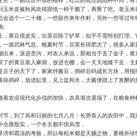
生长，一副玩世不恭的模样，吐出的花丝因品种不同，有
到玉米皮被秋风吹得跟纸一样干脆了，再掰了吃。老玉米
总会选个一二十穗，一些留作来年作籽，另外一些等过年
挠、
上，黄豆很皮实，出苗后除了铲草，似乎不需特别打理。
，一派武林气息。晚夏时节，豆荚长得肥大了，很多人家
嘣出来，滚进垄沟，对农人来说，那相当于丢了金子，黄
获了的黄豆装入麻袋，放进仓棚，会一天天地矮下去．主
是豆子的天下了，家家烀酱豆，捣碎后码成长方块，用报
酱块捣碎，放进缸里，兑上盐和水，大酱便踏上了发酵的
随着农业现代化步伐的加快，农具渐次退场了，在粮食种
时节，到了风和日丽的七月八月：长势喜人的农田中，我
中仓廪殷实，一个冬天都不惧风雪．
旱涝和霜冻的考验，所以每粒米都是天赐之物，要格外珍