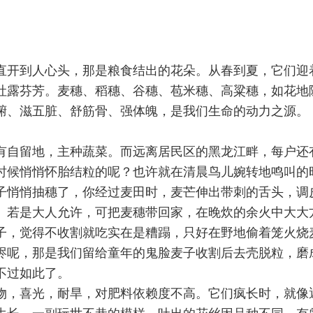
直开到人心头，那是粮食结出的花朵。从春到夏，它们迎
吐露芬芳。麦穗、稻穗、谷穗、苞米穗、高粱穗，如花地
腑、滋五脏、舒筋骨、强体魄，是我们生命的动力之源。
。
有自留地，主种蔬菜。而远离居民区的黑龙江畔，每户还
时候悄悄怀胎结粒的呢？也许就在清晨鸟儿婉转地鸣叫的
子悄悄抽穗了，你经过麦田时，麦芒伸出带刺的舌头，调
。若是大人允许，可把麦穗带回家，在晚炊的余火中大大
子，觉得不收割就吃实在是糟蹋，只好在野地偷着笼火烧
烬呢，那是我们留给童年的鬼脸麦子收割后去壳脱粒，磨
不过如此了。
物，喜光，耐旱，对肥料依赖度不高。它们疯长时，就像