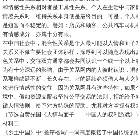
和情感性关系相对者是工具性关系。个人在生活中与家
情感关系时，维持关系本身便是最终目的；可是，个人
是短暂而不稳定的。譬如：店员和顾客、公共汽车司机
有情感成分，亦属十分有限。
在中国社会中，混合性关系是个人最可能以人情和面子
关系又不像主要社会团体那样，深厚到可以随意表现出
色关系中，交往双方通常都会共同认识一个或一个以上
为有十分深远的影响。由于关系网内的人彼此认识，混
系那样绵延不断，长久存在。它的延续必须借人与人之
次进行情感性的交往。因为关系网具有这些特性，如果
境中。假如资源支配者坚持公平交易的法则，拒绝给予
循人情法则，给予对方特殊的帮助。尤其对方掌握有权
（节选自黄光国《人情与面子——中国人的权利游戏》
材料二
《乡土中国》中“差序格局”一词高度概括了中国传统