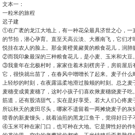
文本一：
一粒米的旅程
迟子建
①在广袤的龙江大地上，有一种花朵最具济世之心，一
的节拍，潜心孕育。直至天高云淡、大雁南飞，它们才
悦挂在农人的脸上。那金黄橙黄赭黄的粮食花儿，润肺
②而我印象最深的三种粮食花儿，是小麦、玉米和大豆
③我童年在北极村时，家家住着木刻楞房子，房前屋后
它，很快就出苗了，在春风中噌噌长了起来。麦子什么
上轻纱的时刻，在夜露温柔地滑过脸颊的时刻。总之麦
麦穗变成黄麦穗了，这时小孩子们喜欢揪麦穗烧麦子吃
筋道，还有股清甜气，实在是好享受。若大人们心疼麦
所以秋天的麦田尽头，哪家不遗留着一两摊烧麦子的灰
喷香的新麦馒头，就着油煎的黑龙江鱼干，觉得好日子
④玉米可种在家门口，也可种在大地。它是脾性好的作