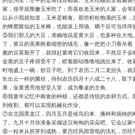
的垄沟里，空中的老鹰找你都难。玉米结穗后歪着脑袋
家，很早就掰嫩玉米吃了；而喜欢老玉米的人家，会等
以从小我就知道，玉米是粮食。那些籽粒饱满的玉米，
的蜂窝眼似的玉米棒，也能派上用场、晒干后可当痒痒
⑤我们那儿的大豆，准确地说是黄大豆，也多种在大地
了，黄豆的英果附着细密的绒毛，像一把把小刀垂吊着
脆的豆荚裂开了，就得赶紧将它们收回来，不然豆子会
金黄的豆子疼得受不了，瞪着眼咕噜噜地跳出来了。收
时地盛上一碗，炒豆子吃。到了农历二月二龙抬头，就
长出云一样的菌丝，待到农历四月十八或二十八，取下
果，金黄透亮地登堂入室，成为餐桌的主角。
⑥我童年记忆中粮食的种植，还都是传统的农耕方式。
到收割、都可以实现机械化作业。
⑦在北国黑龙江，四月五月是候鸟归来、播种和插秧的
了。九月十月你准备采撷这沉甸甸的花朵吧、它会让家
⑧一粒米从胚芽到成熟，要历经风雨雷电的洗礼，历经