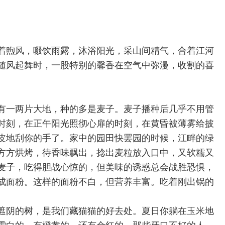
着煦风，啜饮雨露，沐浴阳光，采山间精气，合着江河
随风起舞时，一股特别的馨香在空气中弥漫，收割的喜
有一两片大地，种的多是麦子。麦子播种后几乎不用管
时刻，在正午阳光照彻心扉的时刻，在黄昏被薄雾给披
皮地刮你的手了。家中的园田快罢园的时候，江畔的绿
方方烘烤，待香味飘出，捻出麦粒放入口中，又软糯又
麦子，吃得胆战心惊的，但美味的诱惑总会战胜恐惧，
成面粉。这样的面粉不白，但营养丰富。吃着刚出锅的
遮阴的树，是我们藏猫猫的好去处。夏日你躺在玉米地