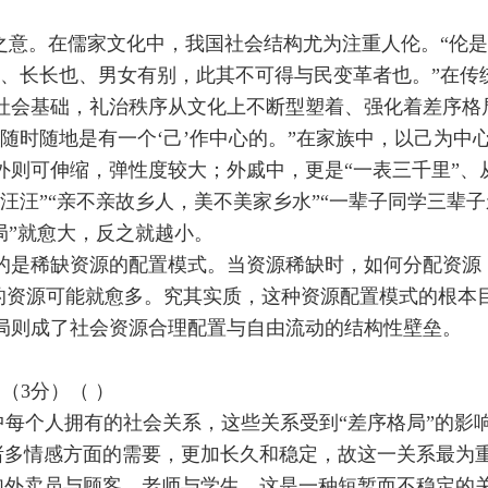
之意。在儒家文化中，我国社会结构尤为注重人伦。“伦
也、长长也、男女有别，此其不可得与民变革者也。”在传
社会基础，礼治秩序从文化上不断型塑着、强化着差序格
随时随地是有一个‘己’作中心的。”在家族中，以己为
外则可伸缩，弹性度较大；外戚中，更是“一表三千里”、
汪汪”“亲不亲故乡人，美不美家乡水”“一辈子同学三辈
局”就愈大，反之就越小。
的是稀缺资源的配置模式。当资源稀缺时，如何分配资源
到的资源可能就愈多。究其实质，这种资源配置模式的根
局则成了社会资源合理配置与自由流动的结构性壁垒。
（3分）（ ）
每个人拥有的社会关系，这些关系受到“差序格局”的影
诸多情感方面的需要，更加长久和稳定，故这一关系最为
如外卖员与顾客、老师与学生，这是一种短暂而不稳定的