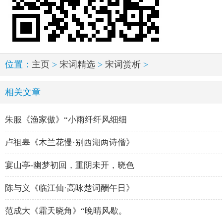
位置：
主页
>
宋词精选
>
宋词赏析
>
相关文章
朱服《渔家傲》“小雨纤纤风细细
卢祖皋《木兰花慢·别西湖两诗僧》
宴山亭-幽梦初回，重阴未开，晓色
陈与义《临江仙·高咏楚词酬午日》
范成大《霜天晓角》“晚晴风歇。