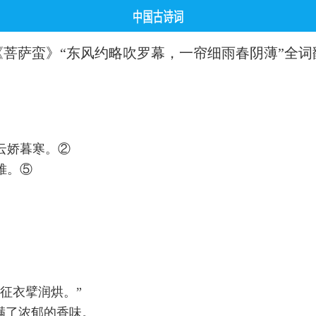
《菩萨蛮》“东风约略吹罗幕，一帘细雨春阴薄”全词
云娇暮寒。②
帷。⑤
征衣擘润烘。”
满了浓郁的香味。