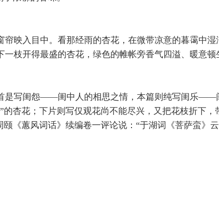
窗帘映入目中。看那经雨的杏花，在微带凉意的暮霭中湿
下一枝开得最盛的杏花，绿色的帷帐旁香气四溢、暖意顿
首是写闺怨——闺中人的相思之情，本篇则纯写闺乐——
寒”的杏花；下片则写仅观花尚不能尽兴，又把花枝折下，
周颐《蕙风词话》续编卷一评论说：“于湖词《菩萨蛮》云