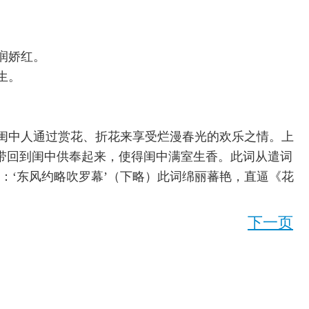
润娇红。
生。
闺中人通过赏花、折花来享受烂漫春光的欢乐之情。上
带回到闺中供奉起来，使得闺中满室生香。此词从遣词
：‘东风约略吹罗幕’（下略）此词绵丽蕃艳，直逼《花
下一页