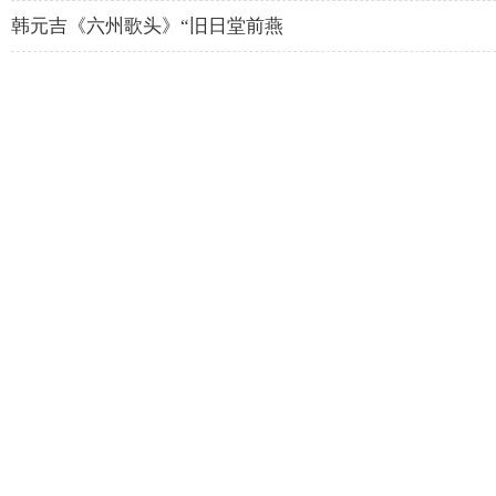
韩元吉《六州歌头》“旧日堂前燕