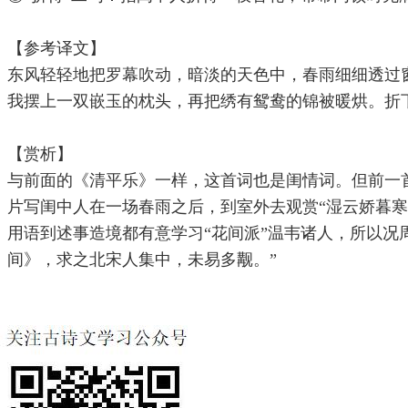
【参考译文】
东风轻轻地把罗幕吹动，暗淡的天色中，春雨细细透过
我摆上一双嵌玉的枕头，再把绣有鸳鸯的锦被暖烘。折
【赏析】
与前面的《清平乐》一样，这首词也是闺情词。但前一
片写闺中人在一场春雨之后，到室外去观赏“湿云娇暮
用语到述事造境都有意学习“花间派”温韦诸人，所以况
间》，求之北宋人集中，未易多觏。”