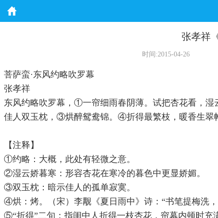
张孝祥
时间:2015-04-26
菩萨蛮·东风约略吹罗幕
张孝祥
东风约略吹罗幕，①一帘细雨春阴薄。试把杏花看，湿
佳人双玉枕，③烘醉鸳鸯锦。④折得最繁枝，暖香生翠
【注释】
①约略：大概，此处有轻微之意。
②湿云娇暮寒：形容杏花在寒冷的暮色中更显娇媚。
③双玉枕：暗示佳人的孤单寂寞。
④烘：烤。（宋）李觏《夏日雨中》诗：“书笔提梅洗，
⑤“折得”二句：指闺中人折得一枝杏花，帘幕内顿时充