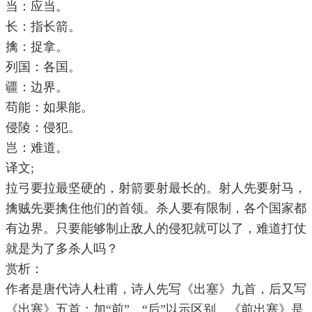
当：应当。
长：指长箭。
擒：捉拿。
列国：各国。
疆：边界。
苟能：如果能。
侵陵：侵犯。
岂：难道。
译文;
拉弓要拉最坚硬的，射箭要射最长的。射人先要射马，
擒贼先要擒住他们的首领。杀人要有限制，各个国家都
有边界。只要能够制止敌人的侵犯就可以了，难道打仗
就是为了多杀人吗？
赏析：
作者是唐代诗人杜甫，诗人先写《出塞》九首，后又写
《出塞》五首；加“前”、“后”以示区别。《前出塞》是