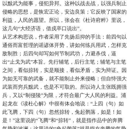
以黩武为能事，侵犯异邦。这种以战去战，以强兵制止
侵略的思想，是恢宏正论，安边良策；它反映了国家的
利益，人民的愿望。所以，张会在《杜诗府粹》里说，
这几句“大经济语，借戍卒口说出”。
从艺术构思说，作者采用了先扬后抑的手法：前四句以
通俗而富哲理的谣谚体开势，讲如何练兵用武，怎样克
敌制胜；后四句却写如何节制武功，力避杀伐，逼
出“止戈为武”本旨。先行辅笔，后行主笔；辅笔与主笔
之间，看似掠转，实是顺接，看似矛盾，实为辩证。因
为如无可靠的武备，就不能制止外来侵略；但自恃强大
武装而穷兵黩武，也是不可取的。所以诗人主张既拥强
兵，又以“制侵陵”为限，才符合最广大人民的利益。浦
起龙在《读杜心解》中很有体会地说：“上四（句）如
此飞腾，下四（句）忽然掠转，兔起鹘落，如是！如
是！”这里说的“飞腾”和“掠转”，就是指作品中的奔腾
气势和波澜；这里说的“兔起鹘落”就是指在奔腾的气势