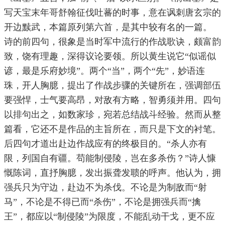
写天宝末年哥舒翰征伐吐蕃的时事，意在讽刺唐玄宗的
开边黩武，本篇原列第六首，是其中较有名的一篇。
诗的前四句，很象是当时军中流行的作战歌诀，颇富韵
致，饶有理趣，深得议论要领。所以黄生说它“似谣似
谚，最是乐府妙境”。两个“当”，两个“先”，妙语连
珠，开人胸臆，提出了作战步骤的关键所在，强调部伍
要强悍，士气要高昂，对敌有方略，智勇须并用。四句
以排句出之，如数家珍，宛若总结战斗经验。然而从整
篇看，它还不是作品的主旨所在，而只是下文的衬笔。
后四句才道出赴边作战应有的终极目的。“杀人亦有
限，列国自有疆。苟能制侵陵，岂在多杀伤？”诗人慷
慨陈词，直抒胸臆，发出振聋发聩的呼声。他认为，拥
强兵只为守边，赴边不为杀伐。不论是为制敌而“射
马”，不论是不得已而“杀伤”，不论是拥强兵而“擒
王”，都应以“制侵陵”为限度，不能乱动干戈，更不应